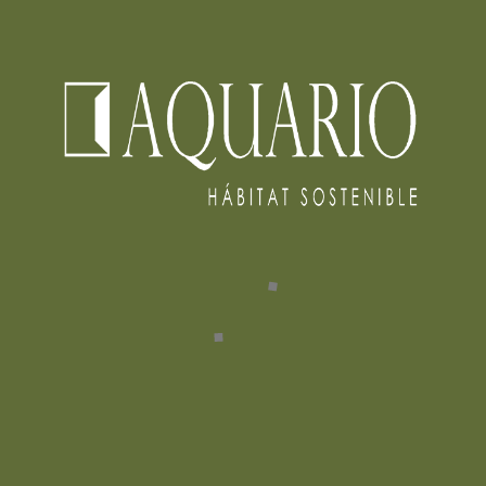
ARQUITECTURA
En mayo de 2014, el trabajo desarrollado por el equipo de la
Universidad de Alcalá fue presentado en el
Congreso Rumano
de Arquitectura –
ROCAD 2014, realizado en la ciudad de
Bucarest, Rumania
.
Durante el evento se expuso el proyecto
“Escáner Urbano”
, una
propuesta enfocada en el análisis y comprensión de dinámicas
urbanas contemporáneas. El equipo estuvo conformado por los
arquitectos Virginia Ricaurte, Rodrigo Barreto, Carlos Sotelo,
Víctor Langarica y Sergio Ballén, quienes participaron como
representantes académicos de la Universidad de Alcalá.
Esta presentación internacional destacó el aporte del proyecto en
materia de investigación urbana y fortaleció los vínculos entre
instituciones europeas y latinoamericanas en torno al diseño y la
planificación sostenible.